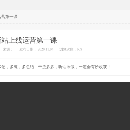
运营第一课
新站上线运营第一课
来源：
发布日期： 2020.11.04
浏览次数：
639
多记，多练，多总结，干货多多，听话照做，一定会有所收获！