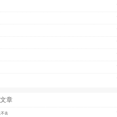
文章
上不去