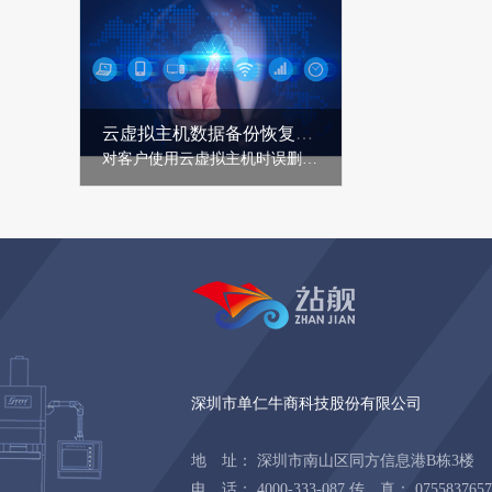
云虚拟主机数据备份恢复服务
对客户使用云虚拟主机时误删的网站程序文件、数据库等重要文件，提供寻找、恢复服务，服务形式包括网站数据的【数据包下载】或【覆盖还原】......
深圳市单仁牛商科技股份有限公司
地 址： 深圳市南山区同方信息港B栋3楼
电 话： 4000-333-087 传 真： 0755837657